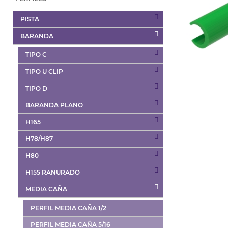
PISTA
BARANDA
TIPO C
TIPO U CLIP
TIPO D
BARANDA PLANO
H165
H78/H87
H80
H155 RANURADO
MEDIA CAÑA
PERFIL MEDIA CAÑA 1/2
PERFIL MEDIA CAÑA 5/16