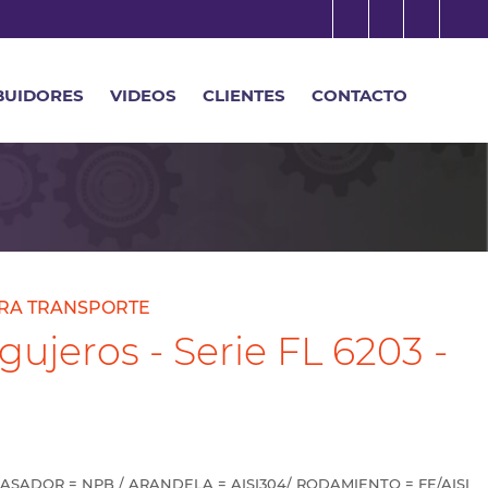
BUIDORES
VIDEOS
CLIENTES
CONTACTO
RA TRANSPORTE
ujeros - Serie FL 6203 -
RASADOR = NPB / ARANDELA = AISI304/ RODAMIENTO = FE/AISI