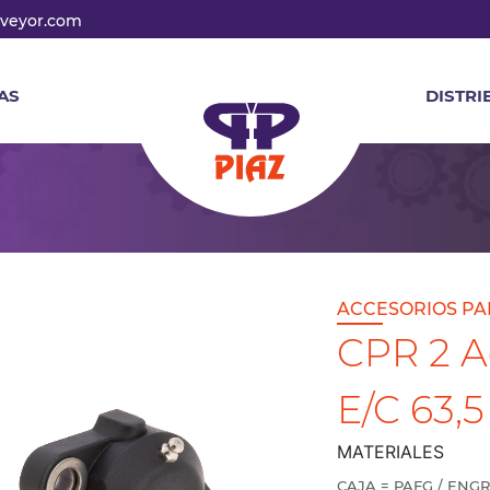
veyor.com
AS
DISTRI
ACCESORIOS PA
CPR 2 Ag
E/C 63,5
MATERIALES
CAJA = PAFG / ENG